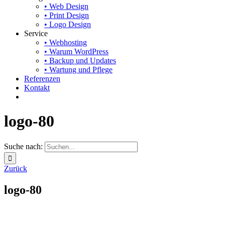
• Web Design
• Print Design
• Logo Design
Service
• Webhosting
• Warum WordPress
• Backup und Updates
• Wartung und Pflege
Referenzen
Kontakt
logo-80
Suche nach:
Zurück
logo-80