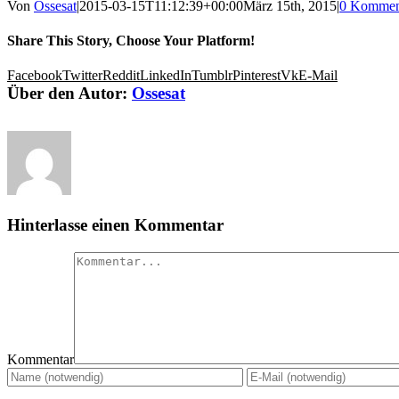
Von
Ossesat
|
2015-03-15T11:12:39+00:00
März 15th, 2015
|
0 Kommen
Share This Story, Choose Your Platform!
Facebook
Twitter
Reddit
LinkedIn
Tumblr
Pinterest
Vk
E-Mail
Über den Autor:
Ossesat
Hinterlasse einen Kommentar
Kommentar