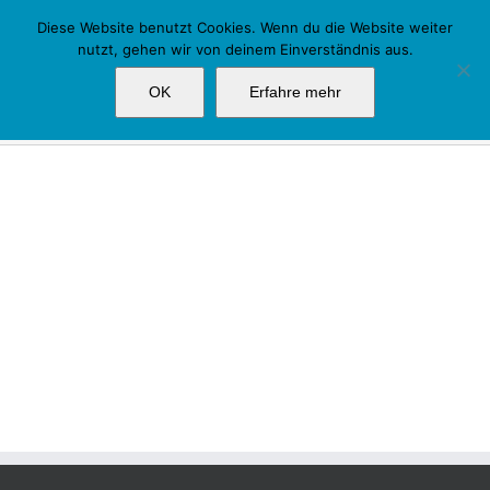
Zum
Diese Website benutzt Cookies. Wenn du die Website weiter
Inhalt
nutzt, gehen wir von deinem Einverständnis aus.
springen
MM-Gold
OK
Erfahre mehr
Suche
nach: