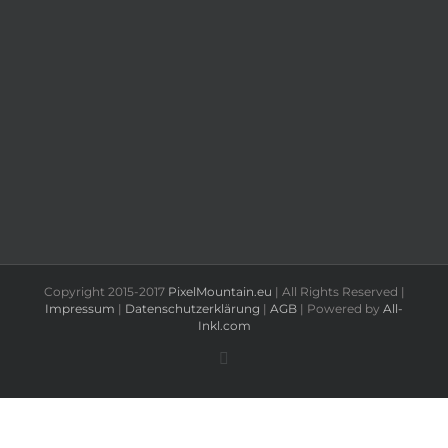
Copyright 2015-2017
PixelMountain.eu
| All Rights Reserved |
Impressum
|
Datenschutzerklärung
|
AGB
| Powered by
All-
Inkl.com
Facebook